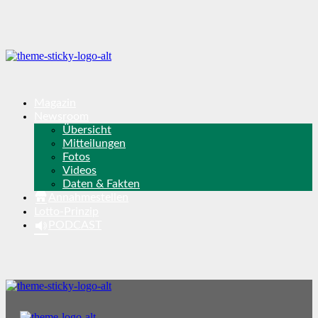
Magazin
Newsroom
Übersicht
Mitteilungen
Fotos
Videos
Daten & Fakten
Annahmestellen
Lotto-Prinzip
PODCAST