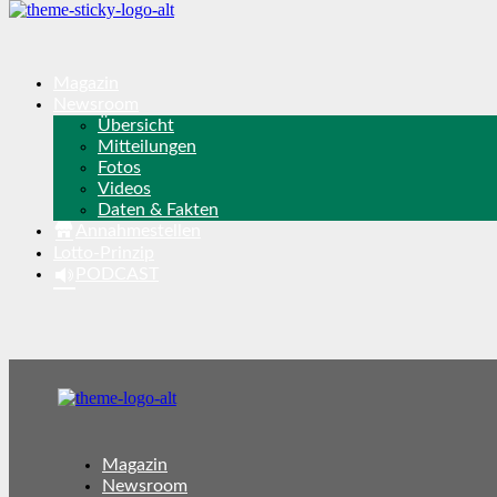
Magazin
Newsroom
Übersicht
Mitteilungen
Fotos
Videos
Daten & Fakten
Annahmestellen
Lotto-Prinzip
PODCAST
Magazin
Newsroom