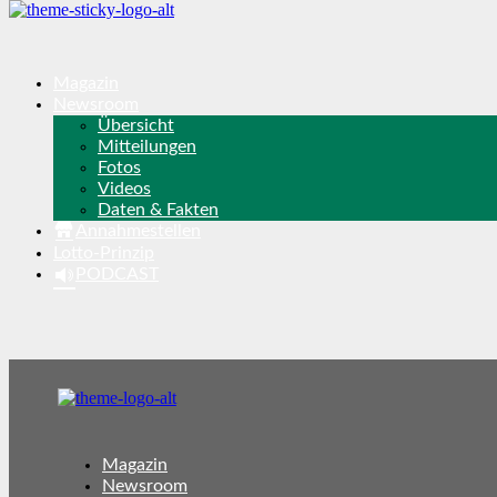
Magazin
Newsroom
Übersicht
Mitteilungen
Fotos
Videos
Daten & Fakten
Annahmestellen
Lotto-Prinzip
PODCAST
Magazin
Newsroom