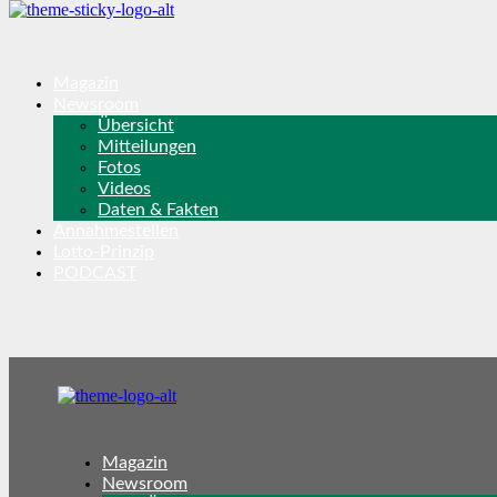
Magazin
Newsroom
Übersicht
Mitteilungen
Fotos
Videos
Daten & Fakten
Annahmestellen
Lotto-Prinzip
PODCAST
Magazin
Newsroom