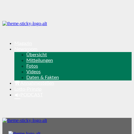
Magazin
Newsroom
Übersicht
Mitteilungen
Fotos
Videos
Daten & Fakten
Annahmestellen
Lotto-Prinzip
PODCAST