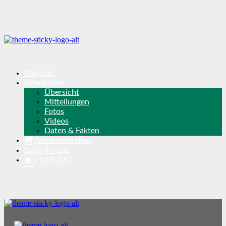
Magazin
Newsroom
Übersicht
Mitteilungen
Fotos
Videos
Daten & Fakten
Annahmestellen
Lotto-Prinzip
PODCAST