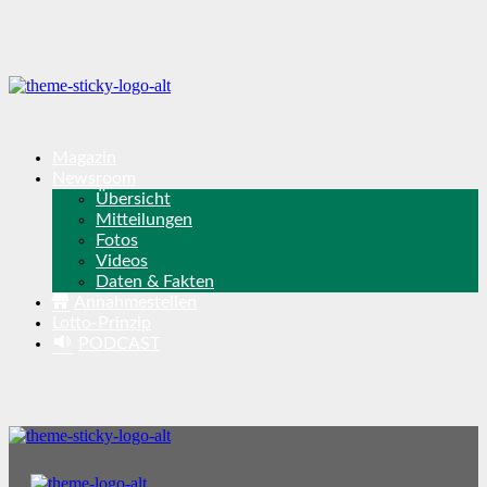
Magazin
Newsroom
Übersicht
Mitteilungen
Fotos
Videos
Daten & Fakten
Annahmestellen
Lotto-Prinzip
PODCAST