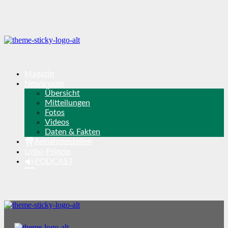
Magazin
Newsroom
Übersicht
Mitteilungen
Fotos
Videos
Daten & Fakten
Annahmestellen
Lotto-Prinzip
PODCAST