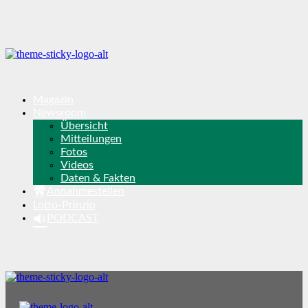
Magazin
Newsroom
Übersicht
Mitteilungen
Fotos
Videos
Daten & Fakten
Annahmestellen
Lotto-Prinzip
PODCAST