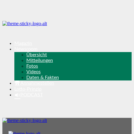
Magazin
Newsroom
Übersicht
Mitteilungen
Fotos
Videos
Daten & Fakten
Annahmestellen
Lotto-Prinzip
PODCAST