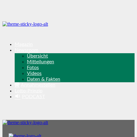
Magazin
Newsroom
Übersicht
Mitteilungen
Fotos
Videos
Daten & Fakten
Annahmestellen
Lotto-Prinzip
PODCAST