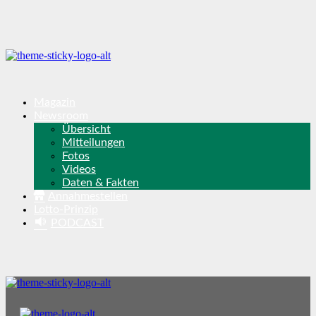
Magazin
Newsroom
Übersicht
Mitteilungen
Fotos
Videos
Daten & Fakten
Annahmestellen
Lotto-Prinzip
PODCAST