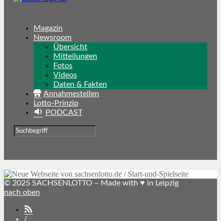
Magazin
Newsroom
Übersicht
Mitteilungen
Fotos
Videos
Daten & Fakten
Annahmestellen
Lotto-Prinzip
PODCAST
© 2025 SACHSENLOTTO – Made with ♥ in Leipzig
nach oben
SACHSENLOTTO
abonnieren
/