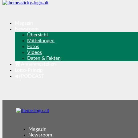
Magazin
Newsroom
Übersicht
Mitteilungen
Fotos
Videos
Daten & Fakten
Annahmestellen
Lotto-Prinzip
PODCAST
Magazin
Newsroom