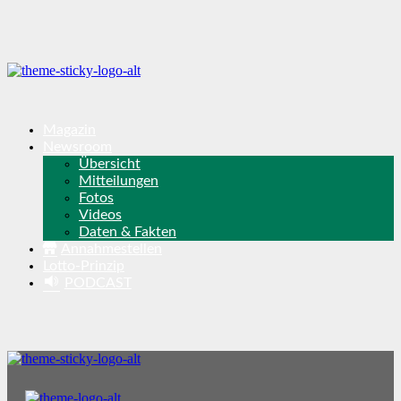
Magazin
Newsroom
Übersicht
Mitteilungen
Fotos
Videos
Daten & Fakten
Annahmestellen
Lotto-Prinzip
PODCAST