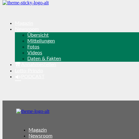
Magazin
Newsroom
Übersicht
Mitteilungen
Fotos
Videos
Daten & Fakten
Annahmestellen
Lotto-Prinzip
PODCAST
Magazin
Newsroom