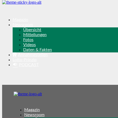
Magazin
Newsroom
Übersicht
Mitteilungen
Fotos
Videos
Daten & Fakten
Annahmestellen
Lotto-Prinzip
PODCAST
Magazin
Newsroom