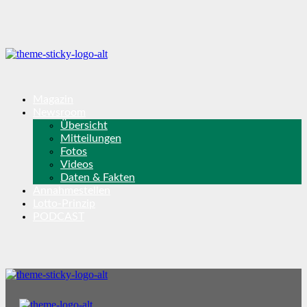
Magazin
Newsroom
Übersicht
Mitteilungen
Fotos
Videos
Daten & Fakten
Annahmestellen
Lotto-Prinzip
PODCAST