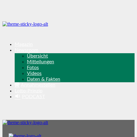
Magazin
Newsroom
Übersicht
Mitteilungen
Fotos
Videos
Daten & Fakten
Annahmestellen
Lotto-Prinzip
PODCAST