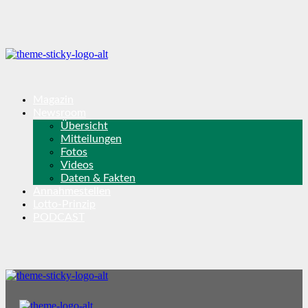
Magazin
Newsroom
Übersicht
Mitteilungen
Fotos
Videos
Daten & Fakten
Annahmestellen
Lotto-Prinzip
PODCAST