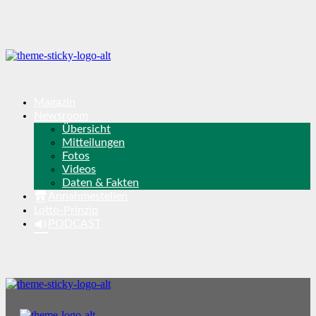
Magazin
Newsroom
Übersicht
Mitteilungen
Fotos
Videos
Daten & Fakten
Annahmestellen
Lotto-Prinzip
PODCAST