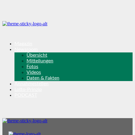
Magazin
Newsroom
Übersicht
Mitteilungen
Fotos
Videos
Daten & Fakten
Annahmestellen
Lotto-Prinzip
PODCAST