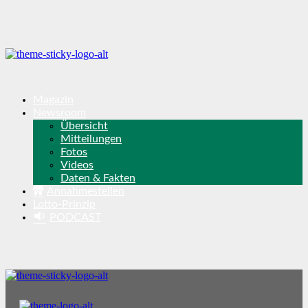
Magazin
Newsroom
Übersicht
Mitteilungen
Fotos
Videos
Daten & Fakten
Annahmestellen
Lotto-Prinzip
PODCAST