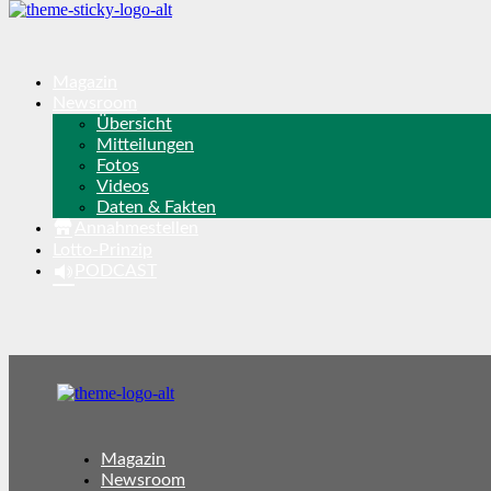
Magazin
Newsroom
Übersicht
Mitteilungen
Fotos
Videos
Daten & Fakten
Annahmestellen
Lotto-Prinzip
PODCAST
Magazin
Newsroom