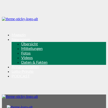
Magazin
Newsroom
Übersicht
Mitteilungen
Fotos
Videos
Daten & Fakten
Annahmestellen
Lotto-Prinzip
PODCAST