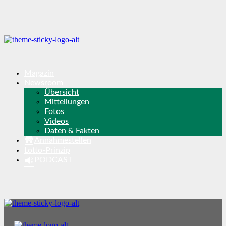
Magazin
Newsroom
Übersicht
Mitteilungen
Fotos
Videos
Daten & Fakten
Annahmestellen
Lotto-Prinzip
PODCAST