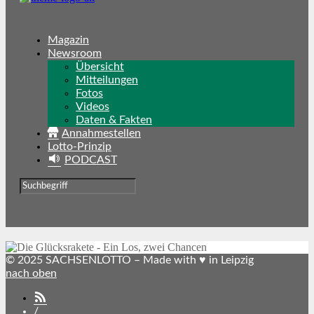
Magazin
Newsroom
Übersicht
Mitteilungen
Fotos
Videos
Daten & Fakten
Annahmestellen
Lotto-Prinzip
PODCAST
© 2025 SACHSENLOTTO – Made with ♥ in Leipzig
nach oben
SACHSENLOTTO
abonnieren
/