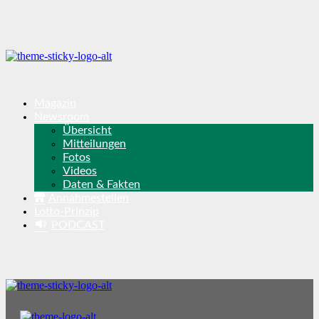
Magazin
Newsroom
Übersicht
Mitteilungen
Fotos
Videos
Daten & Fakten
Annahmestellen
Lotto-Prinzip
PODCAST