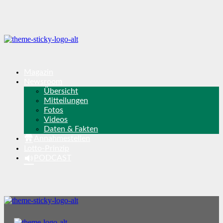
Magazin
Newsroom
Übersicht
Mitteilungen
Fotos
Videos
Daten & Fakten
Annahmestellen
Lotto-Prinzip
PODCAST