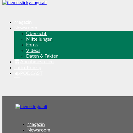
Magazin
Newsroom
Übersicht
Mitteilungen
Fotos
Videos
Daten & Fakten
Annahmestellen
Lotto-Prinzip
PODCAST
Magazin
Newsroom