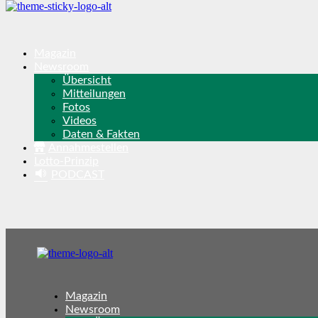
Magazin
Newsroom
Übersicht
Mitteilungen
Fotos
Videos
Daten & Fakten
Annahmestellen
Lotto-Prinzip
PODCAST
Magazin
Newsroom