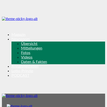
Magazin
Newsroom
Übersicht
Mitteilungen
Fotos
Videos
Daten & Fakten
Annahmestellen
Lotto-Prinzip
PODCAST