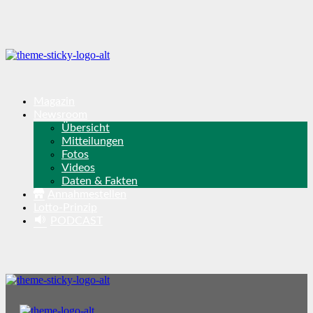
Magazin
Newsroom
Übersicht
Mitteilungen
Fotos
Videos
Daten & Fakten
Annahmestellen
Lotto-Prinzip
PODCAST