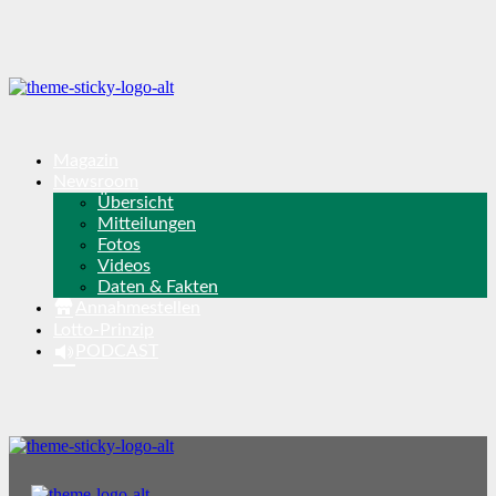
Magazin
Newsroom
Übersicht
Mitteilungen
Fotos
Videos
Daten & Fakten
Annahmestellen
Lotto-Prinzip
PODCAST