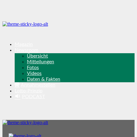
Magazin
Newsroom
Übersicht
Mitteilungen
Fotos
Videos
Daten & Fakten
Annahmestellen
Lotto-Prinzip
PODCAST