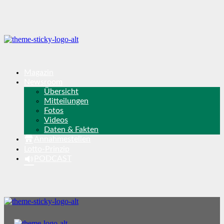
Magazin
Newsroom
Übersicht
Mitteilungen
Fotos
Videos
Daten & Fakten
Annahmestellen
Lotto-Prinzip
PODCAST