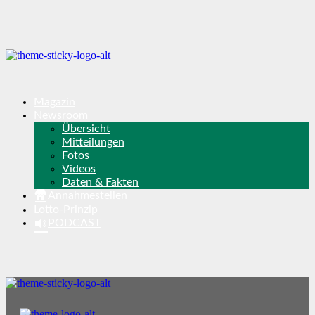
Magazin
Newsroom
Übersicht
Mitteilungen
Fotos
Videos
Daten & Fakten
Annahmestellen
Lotto-Prinzip
PODCAST