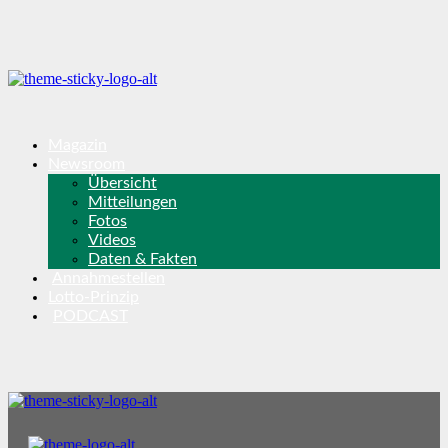
Magazin
Newsroom
Übersicht
Mitteilungen
Fotos
Videos
Daten & Fakten
Annahmestellen
Lotto-Prinzip
PODCAST