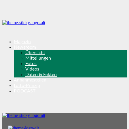
Magazin
Newsroom
Übersicht
Mitteilungen
Fotos
Videos
Daten & Fakten
Annahmestellen
Lotto-Prinzip
PODCAST