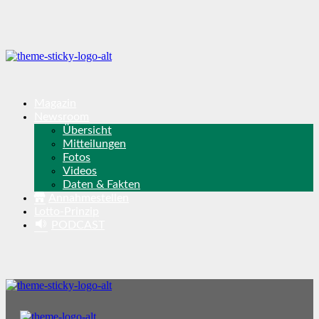
Magazin
Newsroom
Übersicht
Mitteilungen
Fotos
Videos
Daten & Fakten
Annahmestellen
Lotto-Prinzip
PODCAST