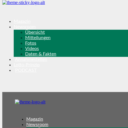
Magazin
Newsroom
Übersicht
Mitteilungen
Fotos
Videos
Daten & Fakten
Annahmestellen
Lotto-Prinzip
PODCAST
Magazin
Newsroom