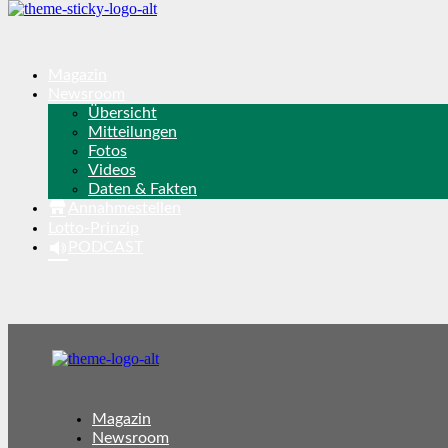
Magazin
Newsroom
Übersicht
Mitteilungen
Fotos
Videos
Daten & Fakten
Annahmestellen
Lotto-Prinzip
PODCAST
Magazin
Newsroom