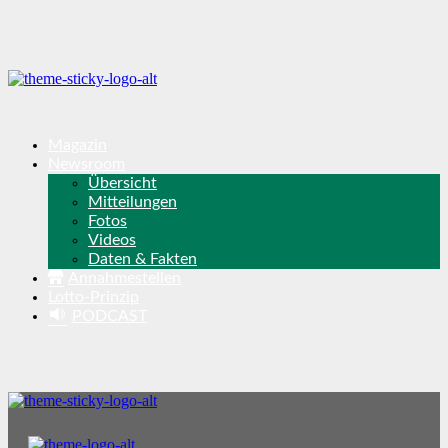
Magazin
Newsroom
Übersicht
Mitteilungen
Fotos
Videos
Daten & Fakten
Annahmestellen
Lotto-Prinzip
PODCAST