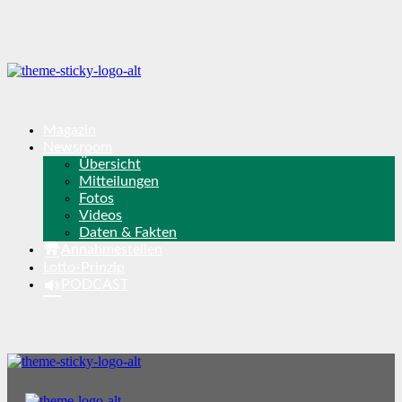
Magazin
Newsroom
Übersicht
Mitteilungen
Fotos
Videos
Daten & Fakten
Annahmestellen
Lotto-Prinzip
PODCAST