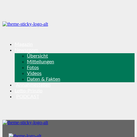
Magazin
Newsroom
Übersicht
Mitteilungen
Fotos
Videos
Daten & Fakten
Annahmestellen
Lotto-Prinzip
PODCAST