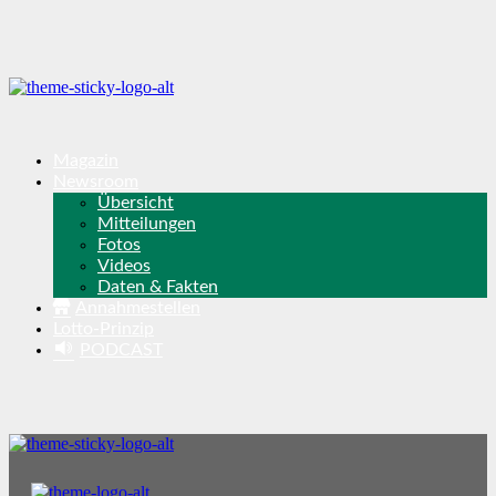
Magazin
Newsroom
Übersicht
Mitteilungen
Fotos
Videos
Daten & Fakten
Annahmestellen
Lotto-Prinzip
PODCAST