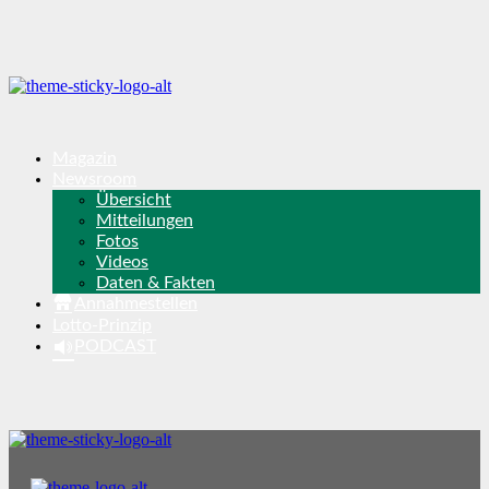
Magazin
Newsroom
Übersicht
Mitteilungen
Fotos
Videos
Daten & Fakten
Annahmestellen
Lotto-Prinzip
PODCAST