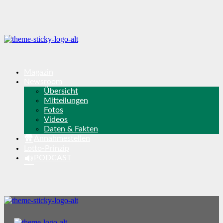
Magazin
Newsroom
Übersicht
Mitteilungen
Fotos
Videos
Daten & Fakten
Annahmestellen
Lotto-Prinzip
PODCAST