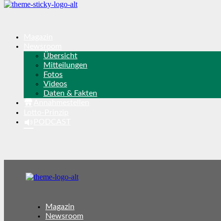
Magazin
Newsroom
Übersicht
Mitteilungen
Fotos
Videos
Daten & Fakten
Annahmestellen
Lotto-Prinzip
PODCAST
Magazin
Newsroom