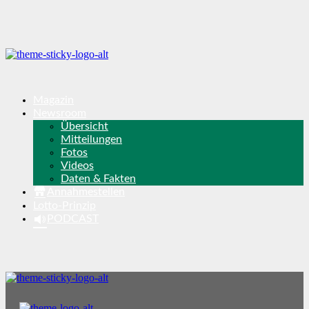
Magazin
Newsroom
Übersicht
Mitteilungen
Fotos
Videos
Daten & Fakten
Annahmestellen
Lotto-Prinzip
PODCAST