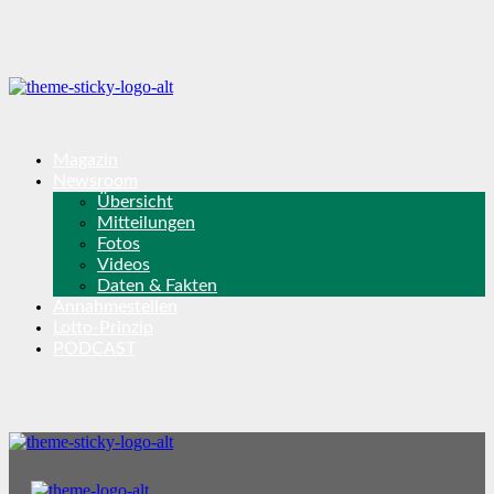
Magazin
Newsroom
Übersicht
Mitteilungen
Fotos
Videos
Daten & Fakten
Annahmestellen
Lotto-Prinzip
PODCAST