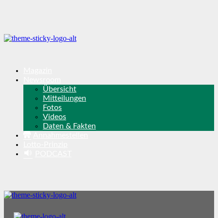
Magazin
Newsroom
Übersicht
Mitteilungen
Fotos
Videos
Daten & Fakten
Annahmestellen
Lotto-Prinzip
PODCAST